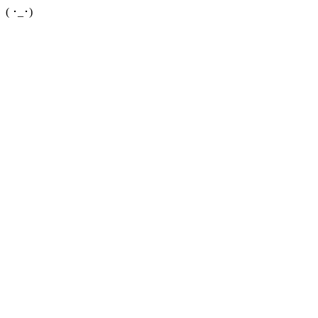
( ･_･)